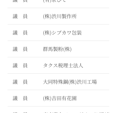
議 員
(株)渋川製作所
議 員
(株)シブカワ包装
議 員
群馬製粉(株)
議 員
タクス税理士法人
議 員
大同特殊鋼(株)渋川工場
議 員
(株)吉田有花園