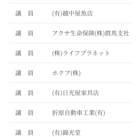
議 員
(有)越中屋魚店
議 員
アクサ生命保険(株)群馬支社
議 員
(株)ライフプラネット
議 員
ホクブ(株)
議 員
(有)日光屋家具店
議 員
折原自動車工業(有)
議 員
(有)錦光堂