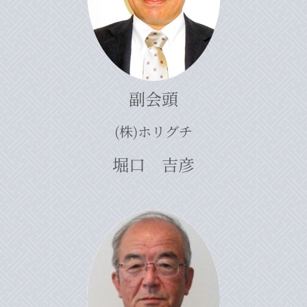
副会頭
(株)ホリグチ
堀口 吉彦