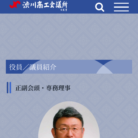
Skip
to
content
役員／議員紹介
正副会頭・専務理事