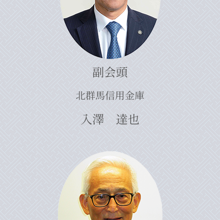
副会頭
北群馬信用金庫
入澤 達也