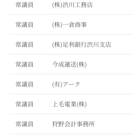
常議員
(株)渋川工務店
常議員
(株)一倉商事
常議員
(株)足利銀行渋川支店
常議員
今成運送(株)
常議員
(有)アーク
常議員
上毛電業(株)
常議員
狩野会計事務所