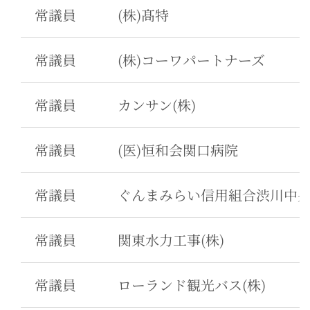
常議員
(株)髙特
常議員
(株)コーワパートナーズ
常議員
カンサン(株)
常議員
(医)恒和会関口病院
常議員
ぐんまみらい信用組合渋川中
常議員
関東水力工事(株)
常議員
ローランド観光バス(株)