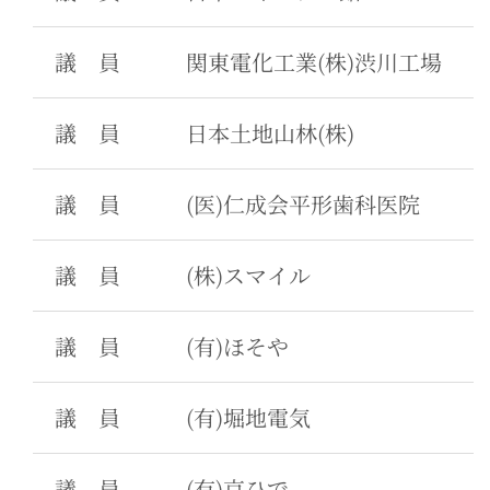
議 員
関東電化工業(株)渋川工場
議 員
日本土地山林(株)
議 員
(医)仁成会平形歯科医院
議 員
(株)スマイル
議 員
(有)ほそや
議 員
(有)堀地電気
議 員
(有)京ひで