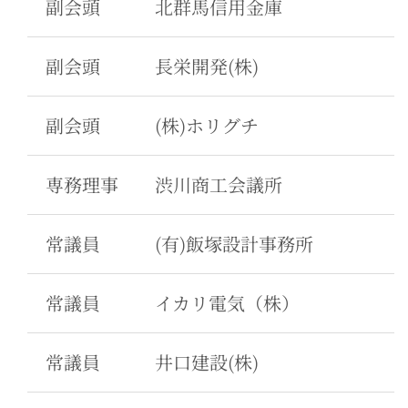
副会頭
北群馬信用金庫
副会頭
長栄開発(株)
副会頭
(株)ホリグチ
専務理事
渋川商工会議所
常議員
(有)飯塚設計事務所
常議員
イカリ電気（株）
常議員
井口建設(株)