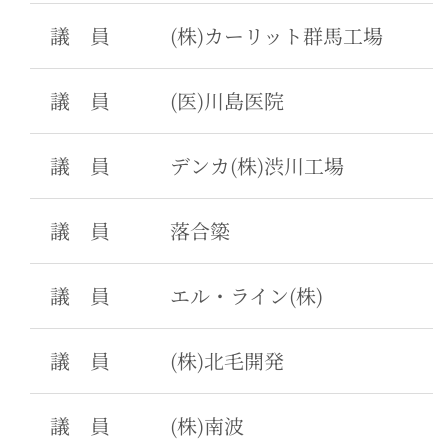
議 員
(株)カーリット群馬工場
議 員
(医)川島医院
議 員
デンカ(株)渋川工場
議 員
落合簗
議 員
エル・ライン(株)
議 員
(株)北毛開発
議 員
(株)南波