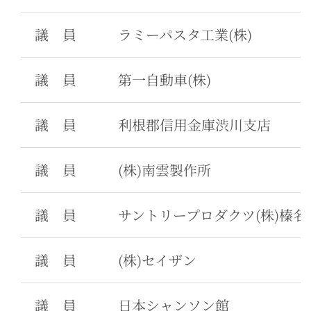
議 員
ラミーパスタ工業(株)
議 員
第一自動車(株)
議 員
利根郡信用金庫渋川支店
議 員
(株)南雲製作所
議 員
サントリープロダクツ(株)榛名
議 員
(株)セイザン
議 員
日本シャンソン館