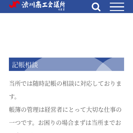
Skip
to
content
記帳相談
当所では随時記帳の相談に対応しておりま
す。
帳簿の管理は経営者にとって大切な仕事の
一つです。お困りの場合まずは当所までお