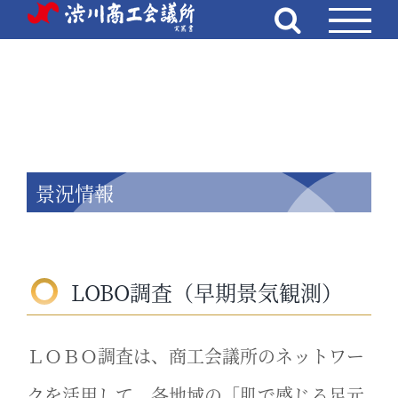
Skip
to
content
景況情報
LOBO調査（早期景気観測）
ＬＯＢＯ調査は、商工会議所のネットワー
クを活用して、各地域の「肌で感じる足元