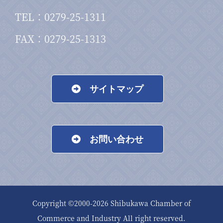
TEL：0279-25-1311
FAX：0279-25-1313
サイトマップ
お問い合わせ
Copyright ©2000-
2026 Shibukawa Chamber of
Commerce and Industry All right reserved.